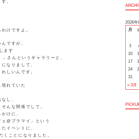
ます。
ARCHI
。
2026年
、
月
るわけですよ。
いんですが、
3
します
10
イ）」さんというギャラリーと、
17
とになりまして、
24
うれしいんです。
31
« 3月
に現れていた
流なし、
PICKU
、そんな関係でして。
っかけに、
フェ@プラマイ」という
したイベントに、
ただくことになりました。