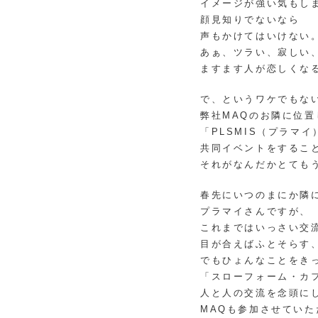
イメージが強い気もし
顔見知りでないなら
声もかけてはいけない
あぁ、ツラい、寂しい
ますます人が恋しくな
で、というワケでもな
弊社MAQのお隣に位置
「PLSMIS（プラマ
共同イベントをするこ
それがなんだかとても
春先にいつのまにか隣
プラマイさんですが、
これまではいっさい交
目が合えばふとそらす
でもひょんなことをき
「スローフォーム・カ
人と人の交流を念頭に
MAQも参加させてい