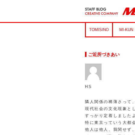
TOMISINO
MI-KUN
ご近所づきあい
HS
隣人関係の稀薄さって
現代社会の文化現象と
すっかり定着しました
特に東京っていう大都
他人は他人、我関せず