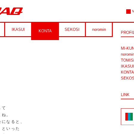
M
IKASUI
SEKOSI
noromin
KONTA
PROFI
MI-KU
noromi
TOMIS
IKASUI
KONTA
SEKOS
LINK
、
して
よね。
会になると、
、といった